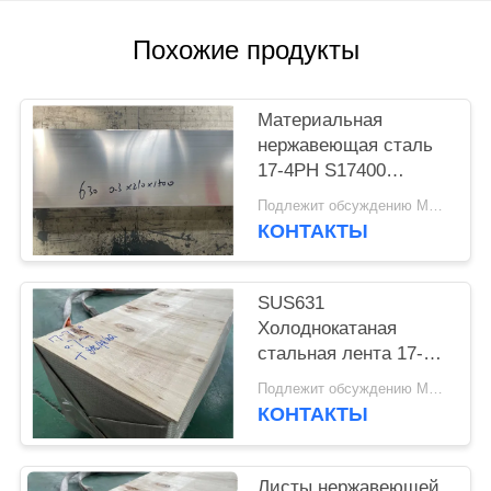
POLICY
Похожие продукты
Материальная
нержавеющая сталь
17-4PH S17400
SUS630 покрывает
Подлежит обсуждению MOQ:500 килограммов
листы и плиты
КОНТАКТЫ
SUS631
Холоднокатаная
стальная лента 17-
7PH
Подлежит обсуждению MOQ:500 килограммов
КОНТАКТЫ
Листы нержавеющей