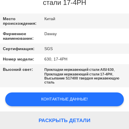
стали 17-4PH
ПРОВЕРКА
КАЧЕСТВА
Место
Китай
происхождения:
Фирменное
Daway
СВЯЖИТЕСЬ
наименование:
МЫ
Сертификация:
SGS
Номер модели:
630, 17-4PH
СПРОСИТЕ
Высокий свет:
,
Прокладки нержавеющей стали AISI 630
ЦИТАТУ
,
Прокладки нержавеющей стали 17-4PH
Высыпание S17400 твердея нержавеющую
сталь
КАРТА
КОНТАКТНЫЕ ДАННЫЕ!
САЙТА
PRIVACY
РАСКРЫТЬ ДЕТАЛИ