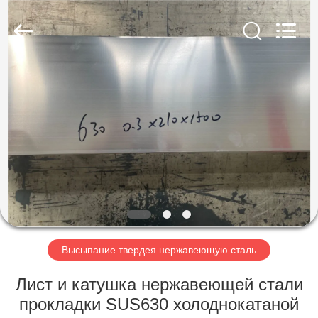
Guanglu
Special
Steel
Co.,
Ltd.
All
Rights
Reserved.
ДОМ
ПРОДУКТЫ
РОЛИКИ
О
НАС
Высыпание твердея нержавеющую сталь
ПУТЕШЕСТВИЕ
Лист и катушка нержавеющей стали
ФАБРИКИ
прокладки SUS630 холоднокатаной