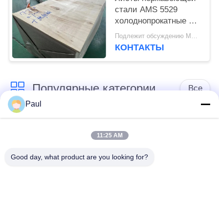
стали AMS 5529
холоднопрокатные и
прокладки 17-7PH
Подлежит обсуждению MOQ:500 КИЛОГРАММ
КОНТАКТЫ
Популярные категории
Все
Paul
мартенситик
Высыпание твердея
нержавеющая сталь
нержавеющую сталь
11:25 AM
Good day, what product are you looking for?
Ферритик
Специальные
нержавеющая сталь
сплавы
Прокладка
Лист и катушка
нержавеющей стали